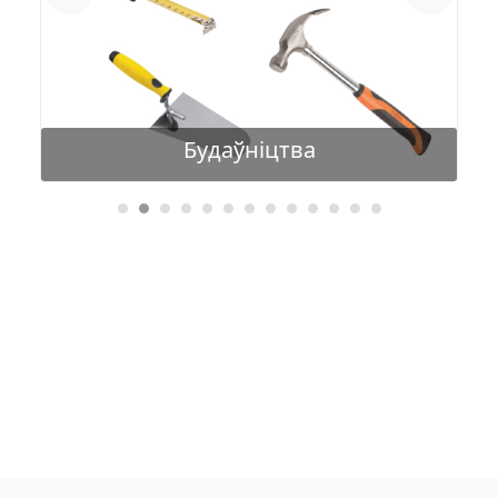
Будаўніцтва
з