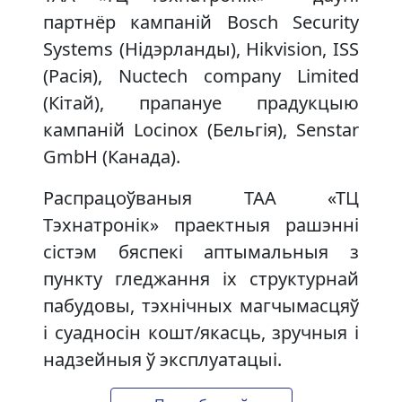
партнёр кампаній Bosch Security
Systems (Нідэрланды), Hikvision, ISS
(Расія), Nuctech company Limited
(Кітай), прапануе прадукцыю
кампаній Locinox (Бельгія), Senstar
GmbH (Канада).
Распрацоўваныя ТАА «ТЦ
Тэхнатронік» праектныя рашэнні
сістэм бяспекі аптымальныя з
пункту гледжання іх структурнай
пабудовы, тэхнічных магчымасцяў
і суадносін кошт/якасць, зручныя і
надзейныя ў эксплуатацыі.