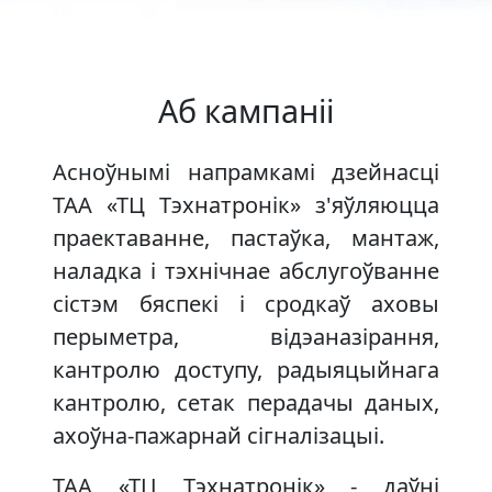
Аб кампаніі
Асноўнымі напрамкамі дзейнасці
ТАА «ТЦ Тэхнатронік» з'яўляюцца
праектаванне, пастаўка, мантаж,
наладка і тэхнічнае абслугоўванне
сістэм бяспекі і сродкаў аховы
перыметра, відэаназірання,
кантролю доступу, радыяцыйнага
кантролю, сетак перадачы даных,
ахоўна-пажарнай сігналізацыі.
ТАА «ТЦ Тэхнатронік» - даўні