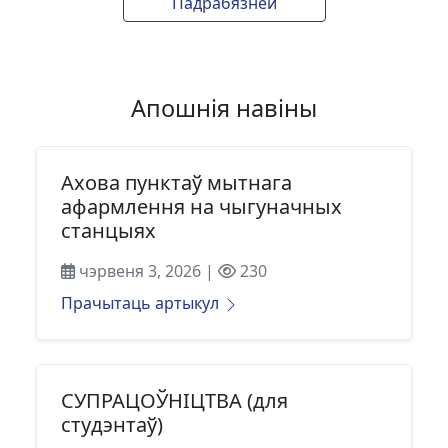
Падрабязней
Апошнія навіны
Ахова пунктаў мытнага
афармлення на чыгуначных
станцыях
чэрвеня 3, 2026 |
230
Прачытаць артыкул
СУПРАЦОЎНІЦТВА (для
студэнтаў)